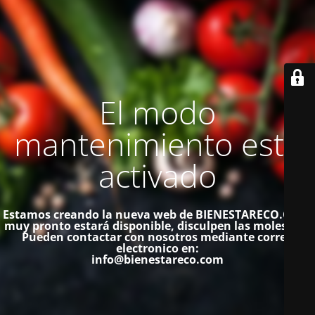
El modo
mantenimiento está
activado
Estamos creando la nueva web de BIENESTARECO.COM,
muy pronto estará disponible, disculpen las molestias.
Pueden contactar con nosotros mediante correo
electronico en:
info@bienestareco.com