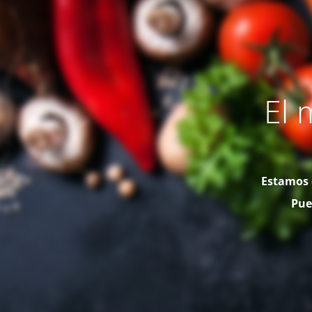
El 
Estamos 
Pue