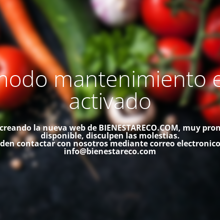
modo mantenimiento 
activado
creando la nueva web de BIENESTARECO.COM, muy pron
disponible, disculpen las molestias.
den contactar con nosotros mediante correo electronico
info@bienestareco.com