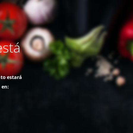
está
to estará
 en: