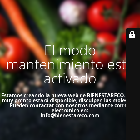
El modo
mantenimiento está
activado
Estamos creando la nueva web de BIENESTARECO.COM,
muy pronto estará disponible, disculpen las molestias.
Pueden contactar con nosotros mediante correo
electronico en:
info@bienestareco.com