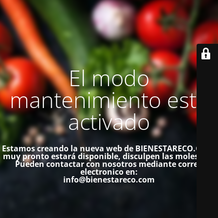
El modo
mantenimiento está
activado
Estamos creando la nueva web de BIENESTARECO.COM,
muy pronto estará disponible, disculpen las molestias.
Pueden contactar con nosotros mediante correo
electronico en:
info@bienestareco.com