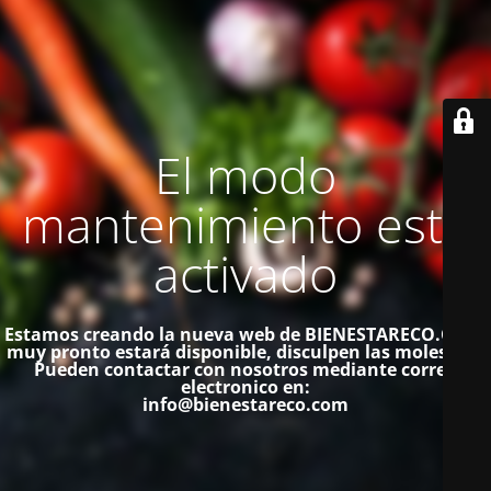
El modo
mantenimiento está
activado
Estamos creando la nueva web de BIENESTARECO.COM,
muy pronto estará disponible, disculpen las molestias.
Pueden contactar con nosotros mediante correo
electronico en:
info@bienestareco.com